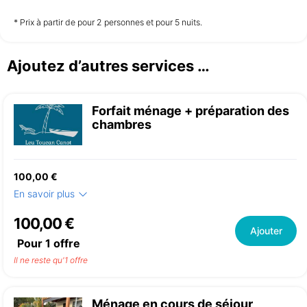
non disponible
non disponible
non disponible
* Prix à partir de pour 2 personnes et pour 5 nuits.
Ajoutez d’autres services …
Mercredi
02/09
Forfait ménage + préparation des
non disponible
chambres
100,00 €
En savoir plus
100,00 €
Ajouter
Pour
1
offre
Il ne reste qu'1 offre
Ménage en cours de séjour