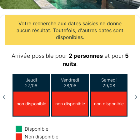
Votre recherche aux dates saisies ne donne
aucun résultat. Toutefois, d'autres dates sont
disponibles.
Arrivée possible pour
2 personnes
et pour
5
nuits
.
Jeudi
Vendredi
Samedi
27/08
28/08
29/08
non disponible
non disponible
non disponible
Dimanche
Lundi
Mardi
Disponible
30/08
31/08
01/09
Non disponible