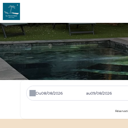
Du
au
Réservat