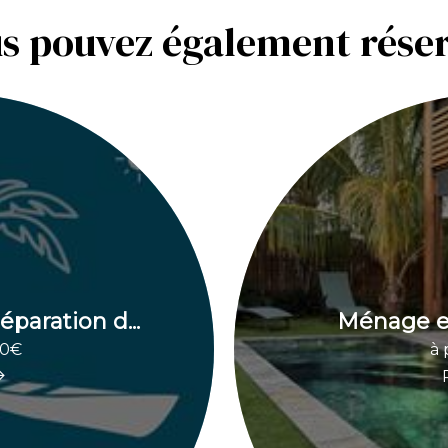
s pouvez également rése
paration d...
Ménage en
00€
à 