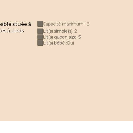
able située à
Capacité maximum : 8
es à pieds
Lit(s) simple(s) :
2
Lit(s) queen size :
3
Lit(s) bébé :
Oui