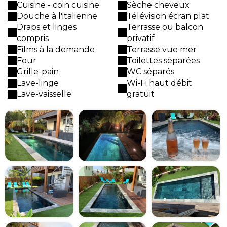
Cuisine - coin cuisine
Sèche cheveux
Douche à l'italienne
Télévision écran plat
Draps et linges
Terrasse ou balcon
compris
privatif
Films à la demande
Terrasse vue mer
Four
Toilettes séparées
Grille-pain
WC séparés
Lave-linge
Wi-Fi haut débit
Lave-vaisselle
gratuit