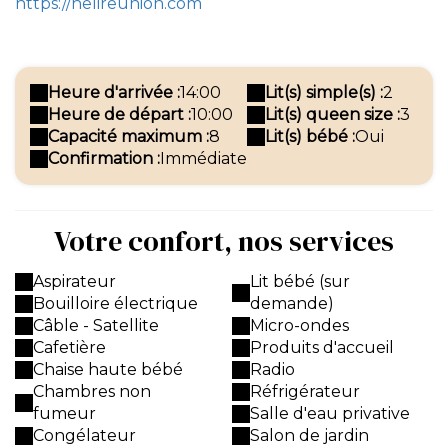
https://helireunion.com
Heure d'arrivée :
14:00
Lit(s) simple(s) :
2
Heure de départ :
10:00
Lit(s) queen size :
3
Capacité maximum :
8
Lit(s) bébé :
Oui
Confirmation :
Immédiate
Votre confort, nos services
Aspirateur
Lit bébé (sur
Bouilloire électrique
demande)
Câble - Satellite
Micro-ondes
Cafetière
Produits d'accueil
Chaise haute bébé
Radio
Chambres non
Réfrigérateur
fumeur
Salle d'eau privative
Congélateur
Salon de jardin